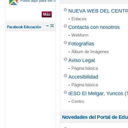
Pulse aquí para ver la ubicación en el mapa
NUEVA WEB DEL CENT
Más
-
Enlaces
Contacta con nosotros
Facebook Educación
-
Webform
Fotografías
-
Álbum de Imágenes
Aviso Legal
-
Página básica
Accesibilidad
-
Página básica
IESO El Melgar, Yuncos (
-
Centro
Novedades del Portal de Ed