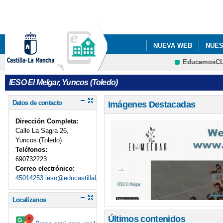
Pa
co
pri
NUEVA WEB
NUES
EducamosC
CRFP
IESO El Melgar, Yuncos (Toledo)
Datos de contacto
Imágenes Destacadas
Dirección Completa:
Calle La Sagra 26,
Yuncos (Toledo)
Teléfonos:
690732223
Correo electrónico:
45014253.ieso@educastillalamancha.es
Localízanos
Últimos contenidos